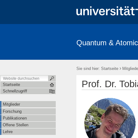
Quantum & Atomic
Mitglieder
Forschung
Publikationen
Offene Stellen
›
Sie sind hier:
Startseite
Mitgliede
Prof. Dr. Tob
Startseite
Schnellzugriff
Mitglieder
Forschung
Publikationen
Offene Stellen
Lehre