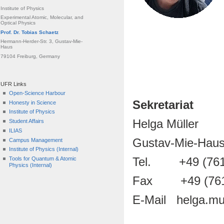
Institute of Physics
Experimental Atomic, Molecular, and
Optical Physics
Prof. Dr. Tobias Schaetz
Hermann-Herder-Str. 3, Gustav-Mie-
Haus
79104 Freiburg, Germany
UFR Links
Open-Science Harbour
Sekretariat
Honesty in Science
Institute of Physics
Helga Müller
Student Affairs
ILIAS
Gustav-Mie-Haus
Campus Management
Institute of Physics (Internal)
Tel. +49 (761)
Tools for Quantum & Atomic
Physics (Internal)
Fax +49 (761)
E-Mail helga.muel