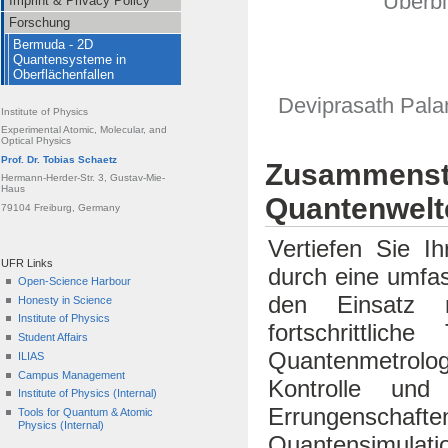
Überbl
Imprint & Privacy Policy
Forschung
Bermuda - 2D
Quantensysteme in
Oberflächenfallen
Deviprasath Palan
Institute of Physics
Experimental Atomic, Molecular, and
Optical Physics
Prof. Dr. Tobias Schaetz
Zusammenste
Hermann-Herder-Str. 3, Gustav-Mie-
Haus
Quantenwelt
79104 Freiburg, Germany
Vertiefen Sie I
UFR Links
durch eine umfass
Open-Science Harbour
den Einsatz m
Honesty in Science
Institute of Physics
fortschrittlic
Student Affairs
Quantenmetrolog
ILIAS
Campus Management
Kontrolle und
Institute of Physics (Internal)
Errungenschaften
Tools for Quantum & Atomic
Physics (Internal)
Quantensimulatio