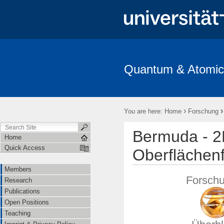
Quantum & Atomic
Members
Research
Publications
Open Positions
T
›
You are here:
Home
Forschung
Bermuda - 2
Home
Quick Access
Oberflächenf
Members
Forschu
Research
Publications
Open Positions
Teaching