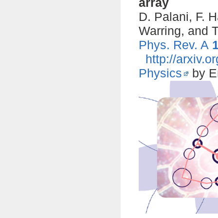
array
D. Palani, F. H
Warring, and 
Phys. Rev. A
http://arxiv.
Physics
by E