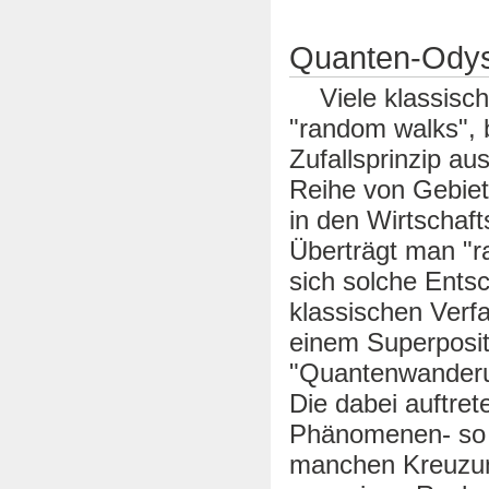
Quanten-Odyss
Viele klassisch
"random walks",
Zufallsprinzip au
Reihe von Gebiet
in den Wirtschaf
Überträgt man "
sich solche Ents
klassischen Verf
einem Superposit
"Quantenwanderun
Die dabei auftret
Phänomenen- so 
manchen Kreuzun