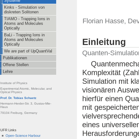
Systeme
Kinks - Simulation von
diskreten Solitonen
TIAMO - Trapping Ions in
Florian Hasse, Dev
Atoms and Molecules
Optically
BaLi - Trapping Ions in
Einleitung
Atoms and Molecules
Optically
We are part of UpQuantVal
Quanten-Simulatio
Publikationen
Quantenmechanis
Offene Stellen
Komplexität (Zahl
Lehre
Simulation mit k
Institute of Physics
visionären Ausw
Experimental Atomic, Molecular, and
Optical Physics
hierfür einen Qu
Prof. Dr. Tobias Schaetz
Hermann-Herder-Str. 3, Gustav-Mie-
mit gespeicherten 
Haus
79104 Freiburg, Germany
vielversprechende
eines universell
UFR Links
Herausforderunge
Open-Science Harbour