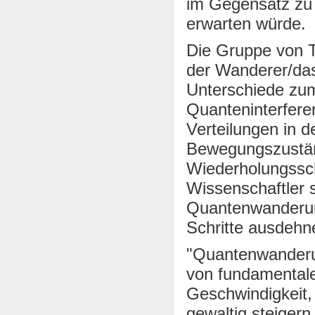
im Gegensatz zu
erwarten würde.
Die Gruppe von T
der Wanderer/das 
Unterschiede zum
Quanteninterfere
Verteilungen in 
Bewegungszuständ
Wiederholungsschr
Wissenschaftler 
Quantenwanderung
Schritte ausdehne
"Quantenwanderu
von fundamentalem
Geschwindigkeit,
gewaltig steigern