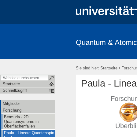
Quantum & Atomic
Mitglieder
Forschung
Publikationen
Offene Stellen
›
Sie sind hier:
Startseite
Forschu
Paula - Line
Startseite
Schnellzugriff
Forschu
Mitglieder
Forschung
Bermuda - 2D
Quantensysteme in
Überbli
Oberflächenfallen
Paula - Lineare Quantenspin-