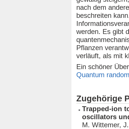
nach dem anderen
beschreiten kann.
Informationsverar
werden. Es gibt 
quantenmechanisc
Pflanzen verantwor
verläuft, als mit
Ein schöner Übers
Quantum random w
Zugehörige P
Trapped-ion t
oscillators u
M. Wittemer, J.-