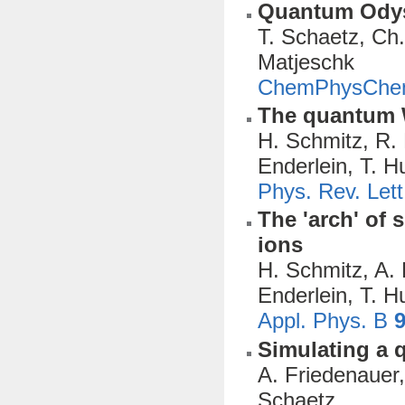
Quantum Odys
T. Schaetz, Ch.
Matjeschk
ChemPhysCh
The quantum W
H. Schmitz, R. 
Enderlein, T. H
Phys. Rev. Let
The 'arch' of
ions
H. Schmitz, A. 
Enderlein, T. H
Appl. Phys. B
Simulating a 
A. Friedenauer,
Schaetz