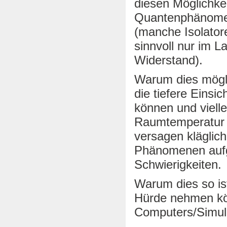
diesen Möglichke
Quantenphänomen
(manche Isolatore
sinnvoll nur im L
Widerstand).
Warum dies möglic
die tiefere Eins
können und vielle
Raumtemperatur 
versagen kläglic
Phänomenen aufg
Schwierigkeiten.
Warum dies so is
Hürde nehmen kö
Computers/Simula