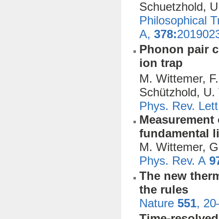
Schuetzhold, U
Philosophical T
A,
378:
201902
Phonon pair cr
ion trap
M. Wittemer, F.
Schützhold, U.
Phys. Rev. Let
Measurement o
fundamental l
M. Wittemer, G.
Phys. Rev. A
9
The new ther
the rules
Nature
551
, 20
Time-resolved 