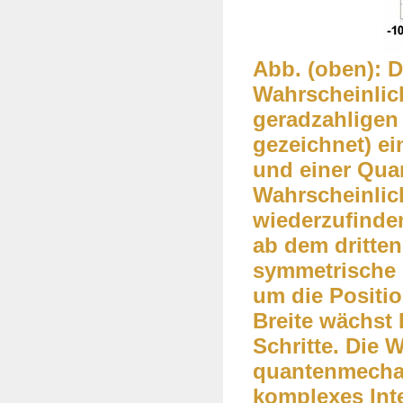
Abb. (oben): 
Wahrscheinlich
geradzahligen 
gezeichnet) ein
und einer Quan
Wahrscheinlich
wiederzufinde
ab dem dritten
symmetrische k
um die Positio
Breite wächst 
Schritte. Die 
quantenmechan
komplexes Int