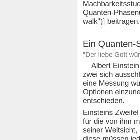
Machbarkeitsstud
Quanten-Phasenüb
walk")] beitragen.
Ein Quanten-S
"Der liebe Gott würf
Albert Einstein w
zwei sich aussch
eine Messung wü
Optionen einzun
entschieden.
Einsteins Zweife
für die von ihm 
seiner Weitsicht
diese müssen jed