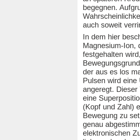
begegnen. Aufgru
Wahrscheinlichkei
auch soweit verri
In dem hier besch
Magnesium-Ion, d
festgehalten wir
Bewegungsgrundz
der aus es los m
Pulsen wird eine
angeregt. Dieser
eine Superpositi
(Kopf und Zahl) e
Bewegung zu setze
genau abgestimm
elektronischen Z