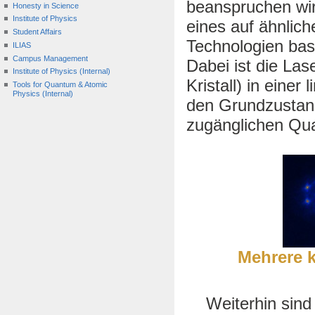
beanspruchen wir
Honesty in Science
Institute of Physics
eines auf ähnlic
Student Affairs
Technologien bas
ILIAS
Campus Management
Dabei ist die La
Institute of Physics (Internal)
Kristall) in einer
Tools for Quantum & Atomic
Physics (Internal)
den Grundzustand
zugänglichen Qu
Mehrere k
Weiterhin sind u